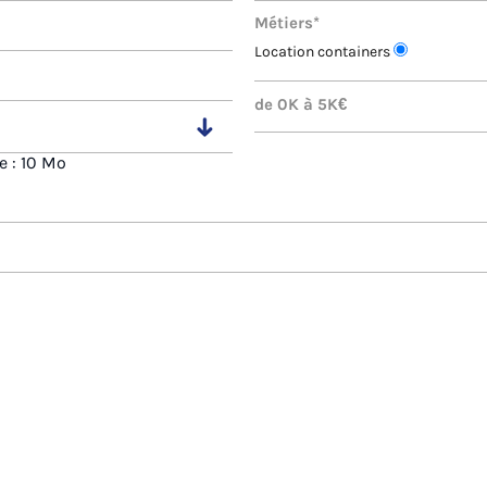
Métiers*
Location containers
e : 10 Mo