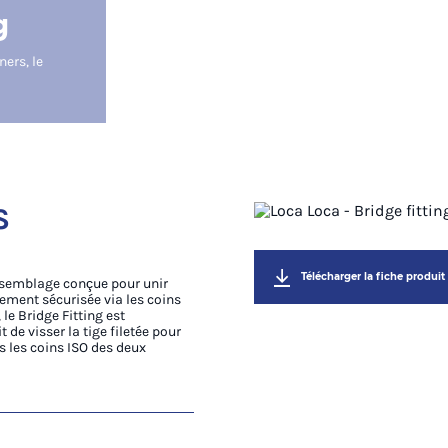
g
ers, le
S
Télécharger la fiche produit
'assemblage conçue pour unir
ement sécurisée via les coins
 le Bridge Fitting est
t de visser la tige filetée pour
s les coins ISO des deux