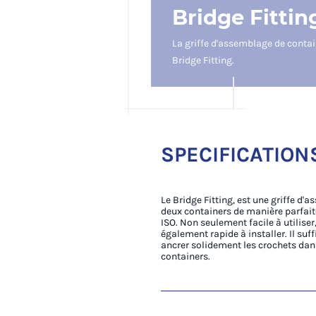
Bridge Fittin
La griffe d'assemblage de contain
Bridge Fitting.
SPECIFICATION
Le Bridge Fitting, est une griffe d
deux containers de manière parfait
ISO. Non seulement facile à utiliser,
également rapide à installer. Il suffi
ancrer solidement les crochets dan
containers.