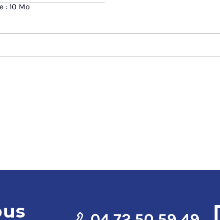
e : 10 Mo
ous
04 72 50 59 49