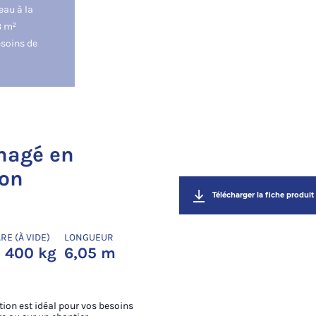
eau à la
3 m²
esoins de
nagé en
ion
Télécharger la fiche produit
RE (À VIDE)
LONGUEUR
 400 kg
6,05 m
tion est idéal pour vos besoins